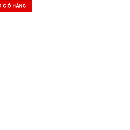
 lít đứng số lượng
O GIỎ HÀNG