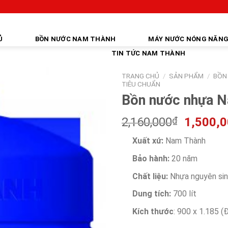
Ủ
BỒN NƯỚC NAM THÀNH
MÁY NƯỚC NÓNG NĂNG
TIN TỨC NAM THÀNH
TRANG CHỦ
/
SẢN PHẨM
/
BỒN
TIÊU CHUẨN
Bồn nước nhựa N
2,160,000
₫
1,500,
Xuất xứ:
Nam Thành
Bảo hành:
20 năm
Chất liệu:
Nhựa nguyên sin
Dung tích:
700 lít
Kích thước
: 900 x 1.185 (