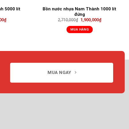
 5000 lít
Bồn nước nhựa Nam Thành 1000 lít
đứng
00
₫
2,710,000
₫
1,900,000
₫
MUA HÀNG
MUA NGAY