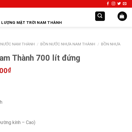
 LƯỢNG MẶT TRỜI NAM THÀNH
 NƯỚC NAM THÀNH
/
BỒN NƯỚC NHỰA NAM THÀNH
/
BỒN NHỰA
am Thành 700 lít đứng
000
₫
h
Đường kính – Cao)