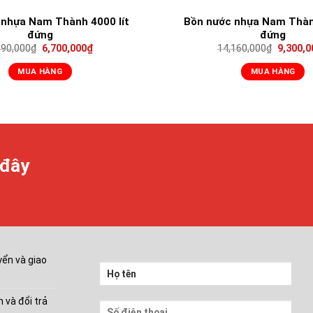
 nhựa Nam Thành 4000 lít
Bồn nước nhựa Nam Thành
đứng
đứng
990,000
₫
6,700,000
₫
14,160,000
₫
9,300,0
MUA HÀNG
MUA HÀNG
 đây
ển và giao
 và đổi trả