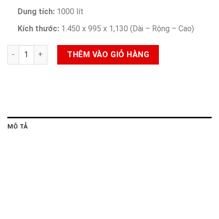
Dung tích:
1000 lít
Kích thước:
1.450 x 995 x 1,130 (Dài – Rộng – Cao)
Bồn Nước Inox 1000 lít Nam Thành Ngang số lượng
THÊM VÀO GIỎ HÀNG
MÔ TẢ